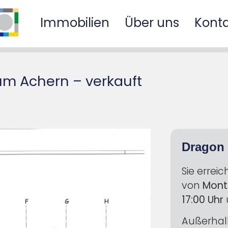
Immobilien
Über uns
Kont
um Achern – verkauft
Dragon 
Sie errei
von
Mont
17:00
Uhr
Außerhalb