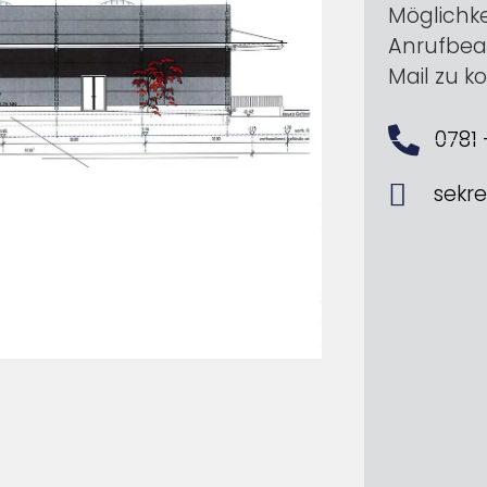
Möglichke
Anrufbean
Mail zu k
0781
sekr